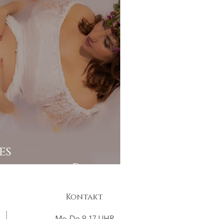
es
ooting in Pirna
Kontakt
Mo-Do 9-17 UHR