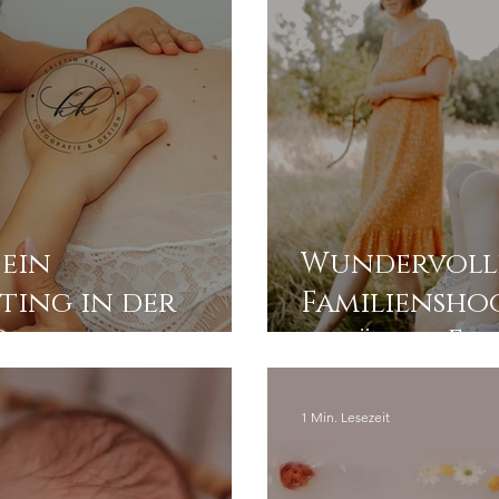
ein
Wundervoll
ting in der
Familiensho
resden sein
schönen Elb
1 Min. Lesezeit