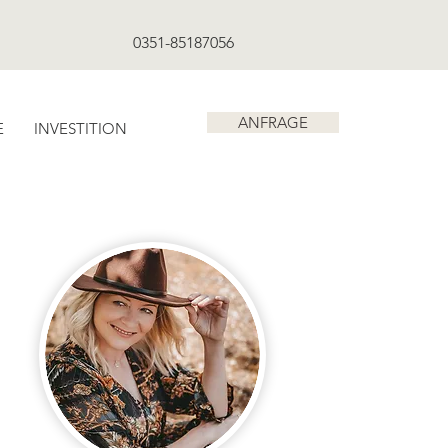
0351-85187056
ANFRAGE
E
INVESTITION