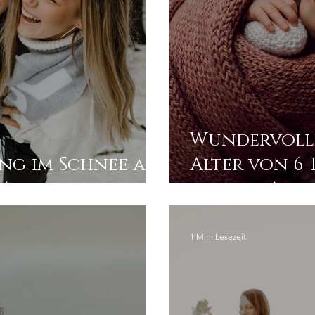
Wundervolle
ng im Schnee an
Alter von 6-1
 Altenberg
meinem Atel
1 Min. Lesezeit