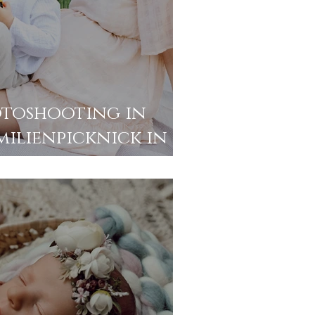
toshooting in
milienpicknick in
en