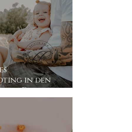
es
oting in den
auen Dresdens