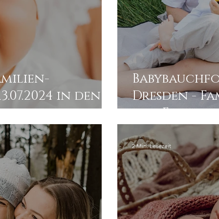
milien-
Babybauchfo
2024 in den
Dresden - Fa
resden
den Elbwies
2 Min. Lesezeit