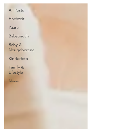
All Posts
Hochzeit
Paare
Babybauch
Baby-&
Neugeborene
Kinderfoto
Family &
Lifestyle
News